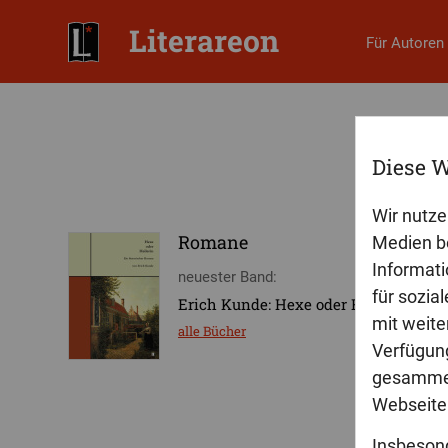
Literareon
Für Autoren
Diese W
Wir nutze
Romane
Medien be
Informati
neuester Band:
für sozia
Erich Kunde: Hexe oder Heilerin
mit weite
alle Bücher
Verfügung
gesammel
Webseite 
Insbeson