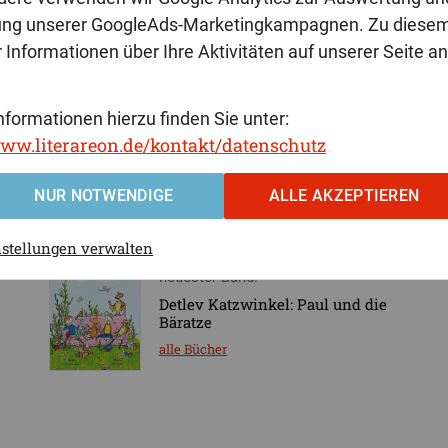
Fantasy
ung unserer GoogleAds-Marketingkampagnen. Zu diese
 Informationen über Ihre Aktivitäten auf unserer Seite a
neuester Band:
Barbara Schröders: Die dreifarbige
Rose von Kalchasha
nformationen hierzu finden Sie unter:
alle Bücher
www.literareon.de/kontakt/datenschutz
NUR NOTWENDIGE
ALLE AKZEPTIEREN
Kinder- und Jugendbücher
nstellungen verwalten
neuester Band:
Detlev Katzwinkel: Paul und die
Bäratze
alle Bücher