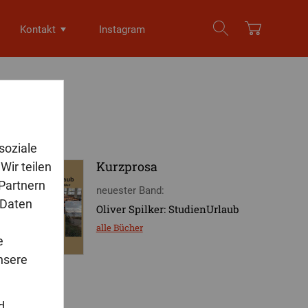
Kontakt
Instagram
soziale
Kurzprosa
Wir teilen
 Partnern
neuester Band:
 Daten
Oliver Spilker: StudienUrlaub
alle Bücher
e
nsere
d