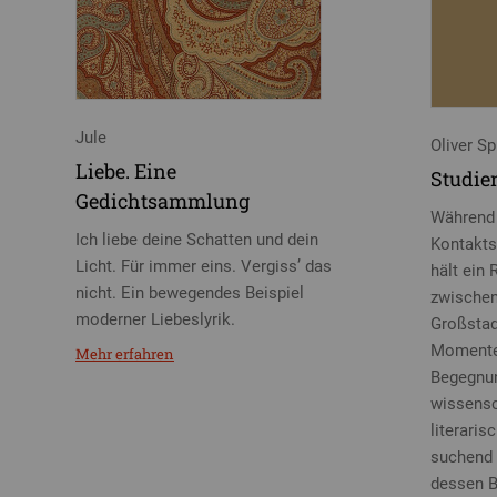
Jule
Oliver Sp
Liebe. Eine
Studie
Gedichtsammlung
Während 
Ich liebe deine Schatten und dein
Kontakts
Licht. Für immer eins. Vergiss’ das
hält ein
nicht. Ein bewegendes Beispiel
zwischen
moderner Liebeslyrik.
Großstad
Momenten
Mehr erfahren
Begegnu
wissensc
literaris
suchend 
dessen B