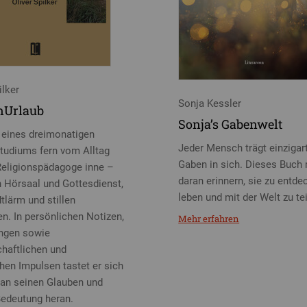
ilker
Sonja Kessler
nUrlaub
Sonja’s Gabenwelt
eines dreimonatigen
Jeder Mensch trägt einzigar
tudiums fern vom Alltag
Gaben in sich. Dieses Buch
 Religionspädagoge inne –
daran erinnern, sie zu entde
 Hörsaal und Gottesdienst,
leben und mit der Welt zu tei
tlärm und stillen
. In persönlichen Notizen,
Mehr erfahren
ngen sowie
haftlichen und
chen Impulsen tastet er sich
an seinen Glauben und
edeutung heran.