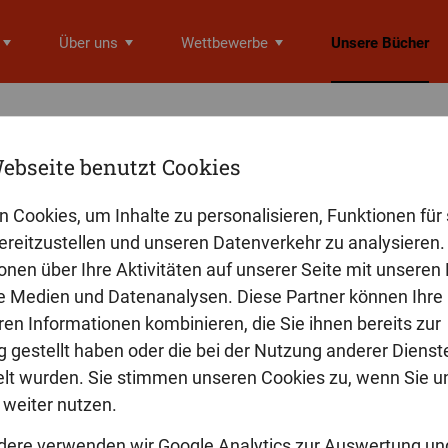
Über uns
Wettbewerbe
Unsere Bücher
Unsere Bücher im Shop
ebseite benutzt Cookies
n Cookies, um Inhalte zu personalisieren, Funktionen für 
Erzählungen
reitzustellen und unseren Datenverkehr zu analysieren. 
onen über Ihre Aktivitäten auf unserer Seite mit unseren
neuester Band:
le Medien und Datenanalysen. Diese Partner können Ihre
Stefan Miehling: Farbensplitter
ren Informationen kombinieren, die Sie ihnen bereits zur
alle Bücher
 gestellt haben oder die bei der Nutzung anderer Dienst
t wurden. Sie stimmen unseren Cookies zu, wenn Sie u
weiter nutzen.
dere verwenden wir Google Analytics zur Auswertung un