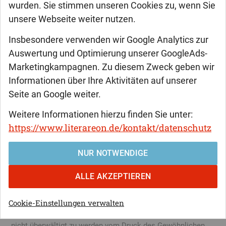
wurden. Sie stimmen unseren Cookies zu, wenn Sie
Die 78er: blau
unsere Webseite weiter nutzen.
Insbesondere verwenden wir Google Analytics zur
Ein Heimatroman
Auswertung und Optimierung unserer GoogleAds-
Marketingkampagnen. Zu diesem Zweck geben wir
Der Autor Lafcadio Malogratzkij beschreibt in seinem
Informationen über Ihre Aktivitäten auf unserer
Roman »Die 78er: blau« das Lebensgefühl von Minski,
Daniel, Almani und ihren Freunden. Die Dortmunder
Seite an Google weiter.
Studenten verbringen ihre Zeit damit, gegen den Mief des sie
Weitere Informationen hierzu finden Sie unter:
umgebenden Alltags der sogenannten »Normalos« zu
https://www.literareon.de/kontakt/datenschutz
protestieren, indem sie die trostlosen grauen
Industriegebiete Dortmunds durchstreifen, sich in schäbigen
NUR NOTWENDIGE
Bierkneipen, den »Buden zum Aufwärmen«, betrinken, über
Literatur (vorzugsweise die Werke de Sades),
ALLE AKZEPTIEREN
kommunistische Flugblätter und die Musik von Frank Zappa
diskutieren und sich klar vom Leben der »Lemminge« im
»Land der Pommesbuden und Faschisten« abgrenzen: Sie
Cookie-Einstellungen verwalten
wollen nicht gerecht sein, sondern kraß und abstoßend, um
nicht überwältigt zu werden vom Druck des Gewöhnlichen.