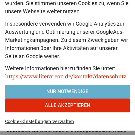
wurden. Sie stimmen unseren Cookies zu, wenn Sie
unsere Webseite weiter nutzen.
Bildquelle: NoName_13
auf
Pixabay
Insbesondere verwenden wir Google Analytics zur
Auswertung und Optimierung unserer GoogleAds-
Der utzverlag veranstaltet im Rahmen der Reihe
Marketingkampagnen. Zu diesem Zweck geben wir
Literareon einen Kurzgeschichten Wettbewerb mit
Informationen über Ihre Aktivitäten auf unserer
dem Motto
»erzgeboren«.
Seite an Google weiter.
Die Teilnahme steht allen Autorinnen und Autoren
Weitere Informationen hierzu finden Sie unter:
offen. Pro Autorin/Autor darf nur ein Beitrag
https://www.literareon.de/kontakt/datenschutz
eingereicht werden. Mitarbeiter/innen des
utzverlags und deren Angehörige sind von der
NUR NOTWENDIGE
Teilnahme ausgeschlossen.
ALLE AKZEPTIEREN
Der Beitrag darf 1.000 Wörter (das sind ca. zwei
Seiten) nicht überschreiten. Der Beitrag muss ein
Cookie-Einstellungen verwalten
selbstverfasstes, bisher unveröffentlichtes Werk in
deutscher Sprache sein. Die Kurzgeschichte muss