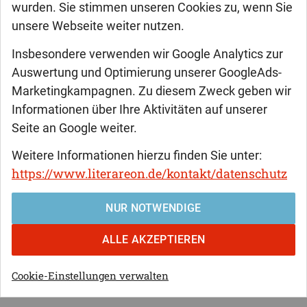
wurden. Sie stimmen unseren Cookies zu, wenn Sie
unsere Webseite weiter nutzen.
Enrico Danieli
Insbesondere verwenden wir Google Analytics zur
Norma. Callas. Bellini
Auswertung und Optimierung unserer GoogleAds-
Marketingkampagnen. Zu diesem Zweck geben wir
Magie der Tragödien
Informationen über Ihre Aktivitäten auf unserer
Seite an Google weiter.
Bellinis »Norma«, mehr als nur eine Oper, ist eine Tragödie,
Weitere Informationen hierzu finden Sie unter:
eine Tragödie, die die ganz großen Themen der Menschheit
https://www.literareon.de/kontakt/datenschutz
behandelt – Liebe, Krieg, Tod. Enrico Danieli schreibt in
seinem Buch über die Geschichte dieses Meisterwerks,
liefert Hintergründe und Interpretationen, stellt gängige
NUR NOTWENDIGE
Sichtweisen auch in Frage (stellt sich Norma nicht vielmehr
als Heldin in ihrer Liebesrebellion dar denn als Verräterin
ALLE AKZEPTIEREN
oder Opfer?) und bietet seinen Lesern aber vor allem eines:
ein mitreißendes und wunderschönes Loblied auf ein traurig-
Cookie-Einstellungen verwalten
bezauberndes Opus Magnum.