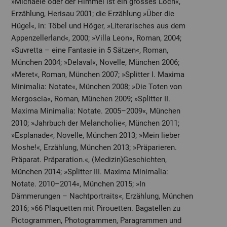
»Michaele oder der Himmel ist ein grosses Loch«,
Erzählung, Herisau 2001; die Erzählung »Über die
Hügel«, in: Töbel und Höger, »Literarisches aus dem
Appenzellerland«, 2000; »Villa Leon«, Roman, 2004;
»Suvretta – eine Fantasie in 5 Sätzen«, Roman,
München 2004; »Delaval«, Novelle, München 2006;
»Meret«, Roman, München 2007; »Splitter I. Maxima
Minimalia: Notate«, München 2008; »Die Toten von
Mergoscia«, Roman, München 2009; »Splitter II.
Maxima Minimalia: Notate. 2005–2009«, München
2010; »Jahrbuch der Melancholie«, München 2011;
»Esplanade«, Novelle, München 2013; »Mein lieber
Moshe!«, Erzählung, München 2013; »Präparieren.
Präparat. Präparation.«, (Medizin)Geschichten,
München 2014; »Splitter III. Maxima Minimalia:
Notate. 2010–2014«, München 2015; »In
Dämmerungen – Nachtportraits«, Erzählung, München
2016; »66 Plaquetten mit Pirouetten. Bagatellen zu
Pictogrammen, Photogrammen, Paragrammen und