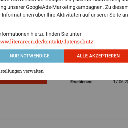
ung unserer GoogleAds-Marketingkampagnen. Zu diese
 Informationen über Ihre Aktivitäten auf unserer Seite a
nformationen hierzu finden Sie unter:
www.literareon.de/kontakt/datenschutz
16,80 €
Ebook (PDF):
261 Sei
NUR NOTWENDIGE
ALLE AKZEPTIEREN
Format:
21 x 14,
nstellungen verwalten
ISBN
978-3-8
Erschienen:
17.06.2