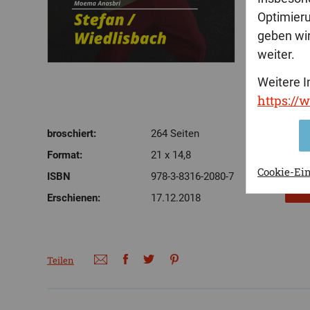
Optimier
geben wir
weiter.
Weitere I
https://
broschiert:
264 Seiten
Format:
21 x 14,8
Cookie-Ei
ISBN
978-3-8316-2080-7
Erschienen:
17.12.2018
Teilen