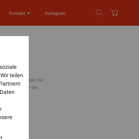
Kontakt
Instagram
soziale
Wir teilen
lten ein Überleben für
 Partnern
phie, die unter die
 Daten
e
nsere
d