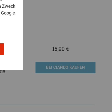
m Zweck
n Google
15,90 €
ten
8
316-2143-9
BEI CIANDO KAUFEN
019