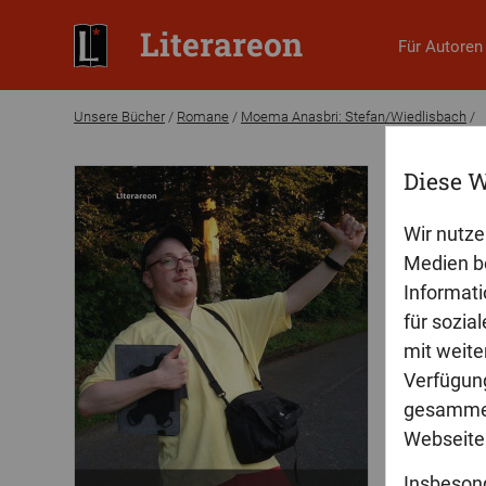
Literareon
Für Autoren
Unsere Bücher
/
Romane
/
Moema Anasbri: Stefan/Wiedlisbach
/
Diese W
Moema An
Stefa
Wir nutze
Medien be
Stefan kom
Informati
unwahrsche
für sozia
Haut geht.
mit weite
Verfügung
gesammel
Webseite 
Insbeson