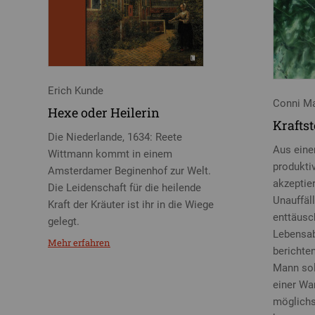
Erich Kunde
Conni Ma
Hexe oder Heilerin
Kraftst
Die Niederlande, 1634: Reete
Aus eine
Wittmann kommt in einem
produkti
Amsterdamer Beginenhof zur Welt.
akzeptier
Die Leidenschaft für die heilende
Unauffäll
Kraft der Kräuter ist ihr in die Wiege
enttäusc
gelegt.
Lebensab
Mehr erfahren
berichte
Mann soll
einer Wan
möglichs