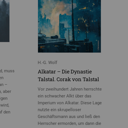
H.-G. Wolf
Alkatar – Die Dynastie
nd, muss
en
Talstal. Corak von Talstal
an –
Vor zweihundert Jahren herrschte
h, aber
ein schwacher Alkt über das
igen
Imperium von Alkatar. Diese Lage
wird,
nutzte ein skrupelloser
uf den
Geschäftsmann aus und ließ den
Herrscher ermorden, um dann die