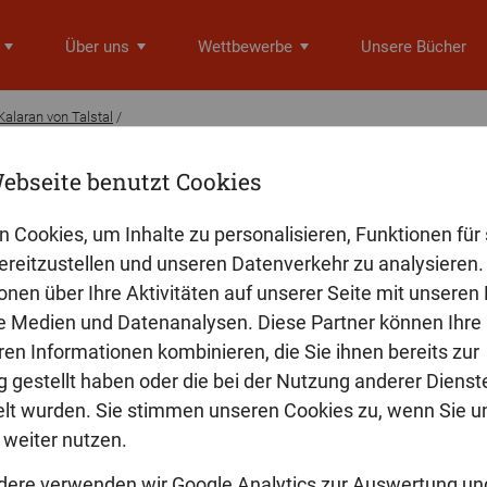
Über uns
Wettbewerbe
Unsere Bücher
 Kalaran von Talstal
/
ebseite benutzt Cookies
r. Die Dynastie Talstal. Kalaran von T
n Cookies, um Inhalte zu personalisieren, Funktionen für 
reitzustellen und unseren Datenverkehr zu analysieren. 
on, dem Versammlungssaal des Adelspalasts, versammelten sich di
onen über Ihre Aktivitäten auf unserer Seite mit unseren
 um den Nachfolger Coraks von Talstal zu wählen.« Ein neuer Alkt 
le Medien und Datenanalysen. Diese Partner können Ihre
l folgt seinem Bruder nach. Die turbulenten Zeiten Alkatars setzen s
ren Informationen kombinieren, die Sie ihnen bereits zur
eibt weiter ungewiss.
 gestellt haben oder die bei der Nutzung anderer Dienst
t wurden. Sie stimmen unseren Cookies zu, wenn Sie u
weiter nutzen.
dere verwenden wir Google Analytics zur Auswertung un