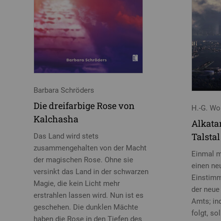
Barbara Schröders
Die dreifarbige Rose von
H.-G. Wo
Kalchasha
Alkata
Talstal
Das Land wird stets
zusammengehalten von der Macht
Einmal me
der magischen Rose. Ohne sie
einen ne
versinkt das Land in der schwarzen
Einstimm
Magie, die kein Licht mehr
der neue
erstrahlen lassen wird. Nun ist es
Amts; in
geschehen. Die dunklen Mächte
folgt, so
haben die Rose in den Tiefen des