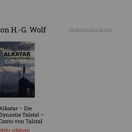
on H.-G. Wolf
Alle Bücher von H.-G. Wolf
Alkatar – Die
Dynastie Talstal –
Cento von Talstal
Mehr erfahren