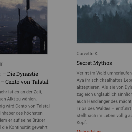
Corvette K.
Secret Mythos
lf
r – Die Dynastie
Verirrt im Wald umherlaufe
Aya ihr schicksalhaftes Leb
 – Cento von Talstal
akzeptieren. Als sie von Dyl
hr ist es an der Zeit,
zugleich unglaublich sinnlic
uen Alkt zu wählen.
auch Handlanger des mächt
ig wird Cento von Talstal
Trios des Waldes – entführt 
 Inhaber des höchsten
stellt sich ihr Leben völlig a
dem er auf seine Brüder
Kopf.
ll die Kontinuität gewahrt
Mehr erfahren