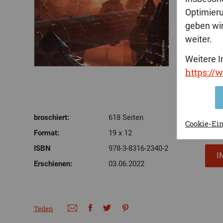
Optimier
geben wir
weiter.
Weitere I
https://
broschiert:
618 Seiten
Cookie-Ei
Format:
19 x 12
ISBN
978-3-8316-2340-2
Erschienen:
03.06.2022
Teilen