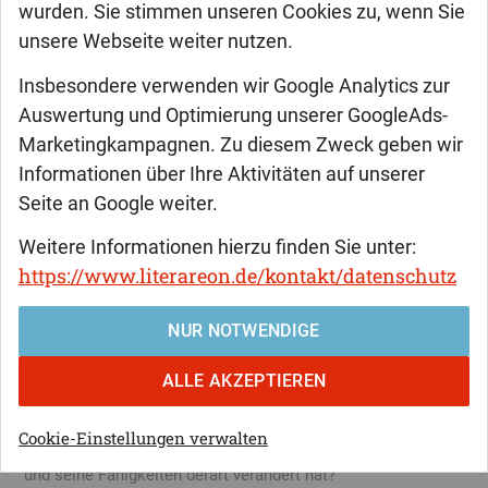
wurden. Sie stimmen unseren Cookies zu, wenn Sie
Roger Weishaupt
unsere Webseite weiter nutzen.
SYRENSFERA
Insbesondere verwenden wir Google Analytics zur
Auswertung und Optimierung unserer GoogleAds-
Teil drei: Gute Karten in Endas
Marketingkampagnen. Zu diesem Zweck geben wir
Informationen über Ihre Aktivitäten auf unserer
Teba ist auf dem Weg in seine Heimatstadt. Als junger Mann
Seite an Google weiter.
wurden er und viele seiner Bekannten gefangengenommen
und verschleppt, doch nun, als Sechzigjähriger, wird er
Weitere Informationen hierzu finden Sie unter:
endlich an den Ort seiner Jugend zurückkehren. Wider alle
https://www.literareon.de/kontakt/datenschutz
Erwartungen trifft er dort auf alte Freunde und auf seine
Ehefrau, die ihn über die Maßen herzlich empfangen, als
NUR NOTWENDIGE
hätten sie immer nur auf ihn gewartet. Es könnte kaum
schöner sein – wären da nicht einige gravierende Lücken in
ALLE AKZEPTIEREN
Tebas Gedächtnis. Stück für Stück erkennen Tebas
Angehörige, dass der Rückkehrer wie ausgewechselt ist.
Cookie-Einstellungen verwalten
Was ist in all der Zeit geschehen, das seine Erinnerungen
und seine Fähigkeiten derart verändert hat?