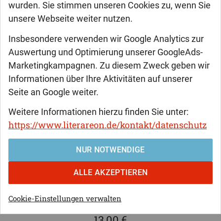
wurden. Sie stimmen unseren Cookies zu, wenn Sie
Stefan Fourier
unsere Webseite weiter nutzen.
Golfen mit Opa
Insbesondere verwenden wir Google Analytics zur
Auswertung und Optimierung unserer GoogleAds-
Der kleine Tobi ist sich sicher, dass er nie wieder Golf
Marketingkampagnen. Zu diesem Zweck geben wir
spielen würde. Sein Vorsatz hält jedoch nur so lange, bis
Informationen über Ihre Aktivitäten auf unserer
ihm sein Großvater von den Wassergeistern auf dem
Seite an Google weiter.
Golfplatz erzählt. Doch schaffen die Wassergeister es auch
wirklich, dass Tobi wieder Spaß am Golfen hat?
Weitere Informationen hierzu finden Sie unter:
https://www.literareon.de/kontakt/datenschutz
broschiert:
40 Seiten
NUR NOTWENDIGE
Format:
20,5 x 14,8
ALLE AKZEPTIEREN
ISBN
978-3-8316-2172-9
Erschienen:
31.01.2020
Cookie-Einstellungen verwalten
13,00 €