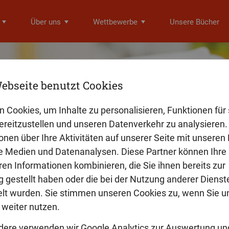
Über uns
Wettbewerbe
Unsere Bücher
ebseite benutzt Cookies
n Cookies, um Inhalte zu personalisieren, Funktionen für 
reitzustellen und unseren Datenverkehr zu analysieren. 
onen über Ihre Aktivitäten auf unserer Seite mit unseren
Wir machen Büche
le Medien und Datenanalysen. Diese Partner können Ihre
ren Informationen kombinieren, die Sie ihnen bereits zur
 gestellt haben oder die bei der Nutzung anderer Dienst
Wir helfen Ihnen
t wurden. Sie stimmen unseren Cookies zu, wenn Sie u
bei der Veröffentlichung Ihres
weiter nutzen.
dere verwenden wir Google Analytics zur Auswertung un
BUCH VERÖFFENTLICHE