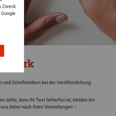
m Zweck
n Google
hr Werk
und Schriftstellern bei der Veröffentlichung
afür, dass Ihr Text fehlerfrei ist, kleiden ihn
uns dabei nach Ihren Vorstellungen –