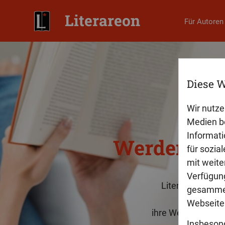
Literareon
Für Autoren
Diese W
Wir nutze
Medien be
Informati
für sozia
mit weite
Verfügung
gesammel
Webseite 
Insbeson