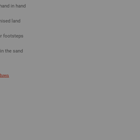
hand in hand
mised land
r footsteps
 in the sand
ahren