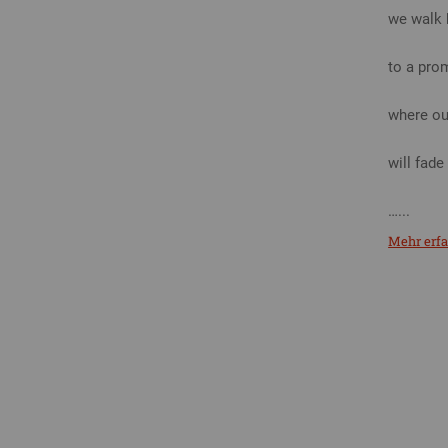
we walk 
to a pro
where ou
will fade
…...
Mehr erf