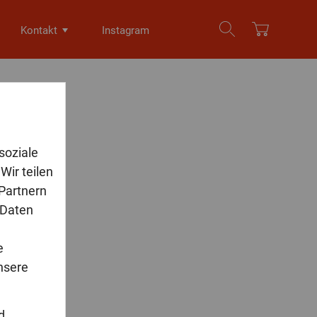
Kontakt
Instagram
soziale
Wir teilen
 Partnern
 Daten
e
nsere
d