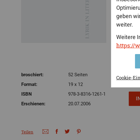
Optimier
geben wir
weiter.
Weitere I
https://
broschiert:
52 Seiten
Cookie-Ei
Format:
19 x 12
ISBN
978-3-8316-1261-1
Erschienen:
20.07.2006
Teilen