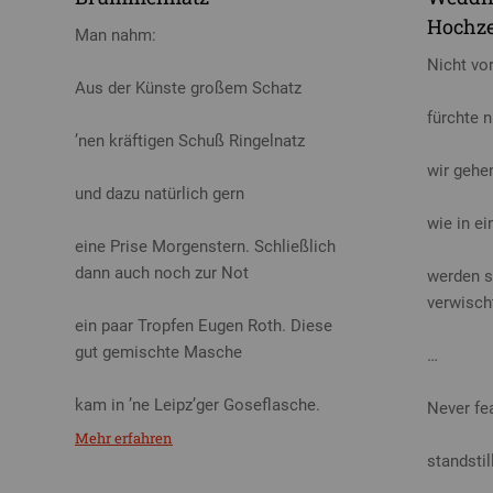
Hochze
Man nahm:
Nicht vo
Aus der Künste großem Schatz
fürchte n
’nen kräftigen Schuß Ringelnatz
wir gehe
und dazu natürlich gern
wie in e
eine Prise Morgenstern. Schließlich
dann auch noch zur Not
werden s
verwisch
ein paar Tropfen Eugen Roth. Diese
gut gemischte Masche
…
kam in ’ne Leipz’ger Goseflasche.
Never fe
Mehr erfahren
standstil