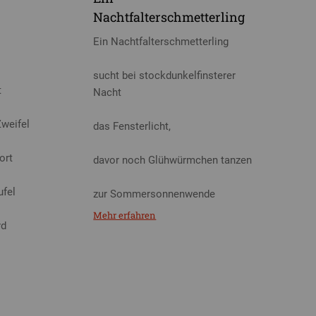
Nachtfalterschmetterling
Ein Nachtfalterschmetterling
sucht bei stockdunkelfinsterer
t
Nacht
Zweifel
das Fensterlicht,
ort
davor noch Glühwürmchen tanzen
ufel
zur Sommersonnenwende
Mehr erfahren
rd