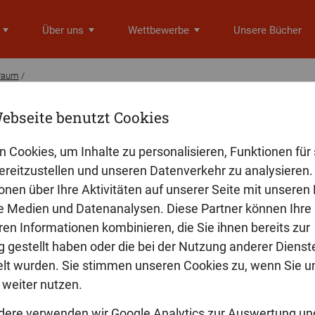
Über uns
Wettbewerbe
Unsere Bücher
Traum
/
ebseite benutzt Cookies
iffer
rlicher Traum
n Cookies, um Inhalte zu personalisieren, Funktionen für 
reitzustellen und unseren Datenverkehr zu analysieren. 
nderlicher Traum,
onen über Ihre Aktivitäten auf unserer Seite mit unseren
s Violett gehüllt,
le Medien und Datenanalysen. Diese Partner können Ihre
tiefen Bechern,
ren Informationen kombinieren, die Sie ihnen bereits zur
 Mondnächten gefüllt.
 gestellt haben oder die bei der Nutzung anderer Dienst
t wurden. Sie stimmen unseren Cookies zu, wenn Sie u
weiter nutzen.
dere verwenden wir Google Analytics zur Auswertung un