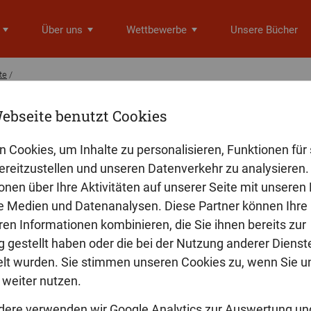
Über uns
Wettbewerbe
Unsere Bücher
te
/
ebseite benutzt Cookies
ermann (Hrsg.)
onte
n Cookies, um Inhalte zu personalisieren, Funktionen für 
reitzustellen und unseren Datenverkehr zu analysieren. 
Leben 2
onen über Ihre Aktivitäten auf unserer Seite mit unseren
le Medien und Datenanalysen. Diese Partner können Ihre
 ihn aus, diesen besonderen, erzählenswerten Moment, der einer G
ren Informationen kombinieren, die Sie ihnen bereits zur
 welche Erlebnisse sind es wert, erzählt und gelesen zu werden?
zweiten Band der „Edition Leben“ bieten 30 Autoren ihre unterschie
 gestellt haben oder die bei der Nutzung anderer Dienst
men dabei ihren ganz persönlichen Blick auf das Leben und auf das
t wurden. Sie stimmen unseren Cookies zu, wenn Sie u
edene Blickwinkel, die dem Leser neue Horizonte eröffnen …
weiter nutzen.
dere verwenden wir Google Analytics zur Auswertung un