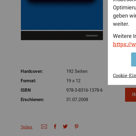
Optimier
geben wir
weiter.
Weitere I
https://
Hardcover:
192 Seiten
Cookie-Ei
Format:
19 x 12
ISBN
978-3-8316-1378-6
Erschienen:
31.07.2008
Teilen