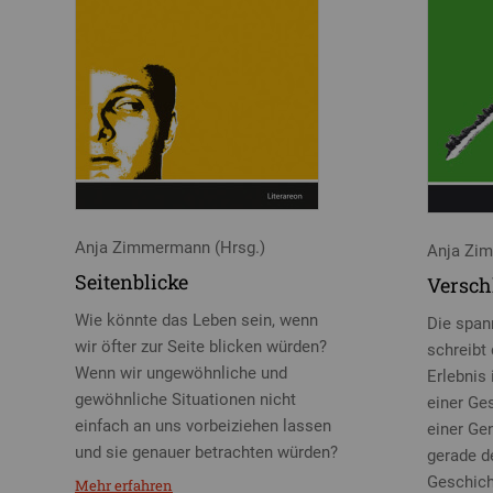
Anja Zimmermann (Hrsg.)
Anja Zi
Seitenblicke
Versch
Wie könnte das Leben sein, wenn
Die span
wir öfter zur Seite blicken würden?
schreibt
Wenn wir ungewöhnliche und
Erlebnis
gewöhnliche Situa­tionen nicht
einer Ges
einfach an uns vorbeiziehen lassen
einer Ge
und sie genauer betrachten würden?
gerade de
Geschich
Mehr erfahren